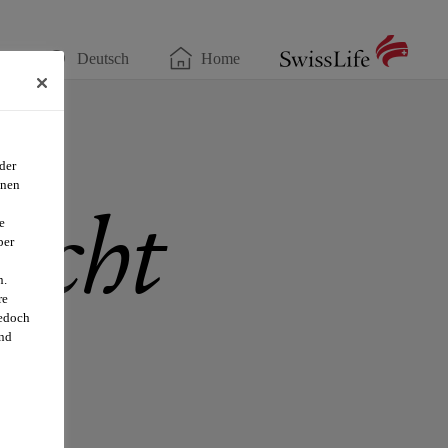
r
Deutsch
Home
der
onen
icht
e
ber
n.
re
jedoch
und