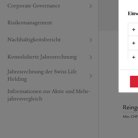
Corporate Governance
Einw
Risiko­management
Nachhaltigkeits­bericht
Konsolidierte Jahres­rechnung
Das
Übe
Jahresrechnung der Swiss Life
Holding
Informationen zur Aktie und Mehr­
jahresvergleich