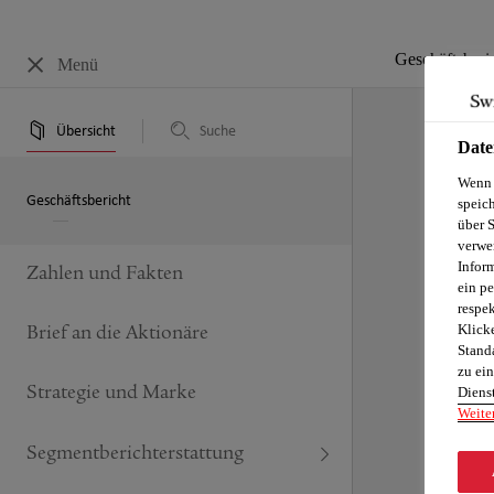
Geschäftsberi
Menü
Übersicht
Suche
Date
Wenn 
Geschäftsbericht
speich
G
über S
verwe
Inform
Zahlen und Fakten
ein pe
respek
Klicke
Brief an die Aktionäre
Stand
zu ein
Strategie und Marke
Dienst
Weite
20
Segmentbericht­erstattung