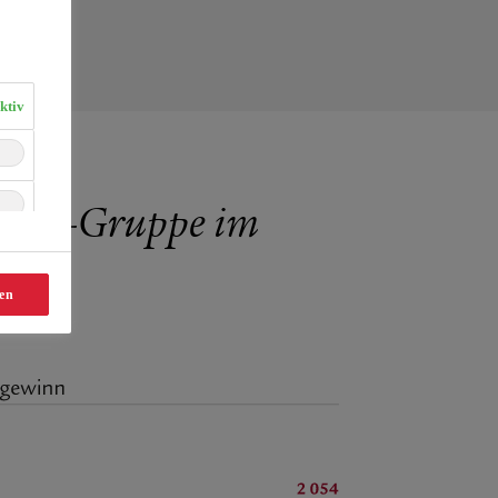
ktiv
 Life-Gruppe im
en