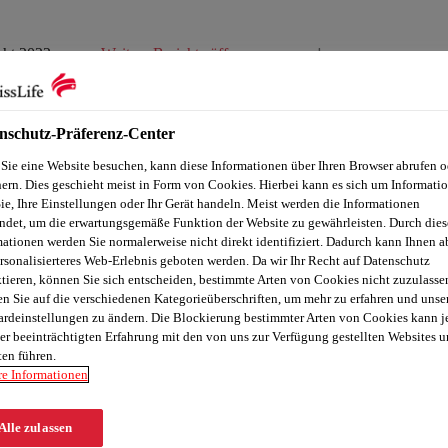
Weitere Berichte öffnen
cht 2022
Download Cente
nschutz-Präferenz-Center
Sie eine Website besuchen, kann diese Informationen über Ihren Browser abrufen o
ern. Dies geschieht meist in Form von Cookies. Hierbei kann es sich um Informati
eschäftsber
ie, Ihre Einstellungen oder Ihr Gerät handeln. Meist werden die Informationen
ndet, um die erwartungsgemäße Funktion der Website zu gewährleisten. Durch dies
ationen werden Sie normalerweise nicht direkt identifiziert. Dadurch kann Ihnen a
rsonalisierteres Web-Erlebnis geboten werden. Da wir Ihr Recht auf Datenschutz
tieren, können Sie sich entscheiden, bestimmte Arten von Cookies nicht zuzulasse
n Sie auf die verschiedenen Kategorieüberschriften, um mehr zu erfahren und unse
ardeinstellungen zu ändern. Die Blockierung bestimmter Arten von Cookies kann 
er beeinträchtigten Erfahrung mit den von uns zur Verfügung gestellten Websites 
en führen.
re Informationen
22
Alle zulassen