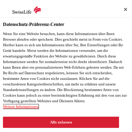
Verwaltungsrats oder der Konzern­leitung hinsichtlich eines
Kontrollwechsels.
Datenschutz-Präferenz-Center
Wenn Sie eine Website besuchen, kann diese Informationen über Ihren
Revisionsstelle
Browser abrufen oder speichern. Dies geschieht meist in Form von Cookies.
Hierbei kann es sich um Informationen über Sie, Ihre Einstellungen oder Ihr
Wie bereits im Vorjahr nimmt PricewaterhouseCoopers (PwC)
Gerät handeln. Meist werden die Informationen verwendet, um die
erwartungsgemäße Funktion der Website zu gewährleisten. Durch diese
bei allen innerhalb des Konsolidierungs­kreises der Swiss Life
Informationen werden Sie normalerweise nicht direkt identifiziert. Dadurch
Holding direkt oder indirekt gehaltenen Gesellschaften der
kann Ihnen aber ein personalisierteres Web-Erlebnis geboten werden. Da wir
Ihr Recht auf Datenschutz respektieren, können Sie sich entscheiden,
Swiss Life-Gruppe die Funktion der externen Revisionsstelle
bestimmte Arten von Cookies nicht zuzulassen. Klicken Sie auf die
wahr.
verschiedenen Kategorieüberschriften, um mehr zu erfahren und unsere
Standardeinstellungen zu ändern. Die Blockierung bestimmter Arten von
Cookies kann jedoch zu einer beeinträchtigten Erfahrung mit den von uns zur
PwC hat bestätigt, dass sie die gesetzlichen Anforderungen
Verfügung gestellten Websites und Diensten führen.
hinsichtlich Befähigung und Unabhängigkeit erfüllt.
Weitere Informationen
Dauer und Amtsdauer des leitenden Revisors
Alle zulassen
Gemäss Statuten ist die externe Revisionsstelle durch die