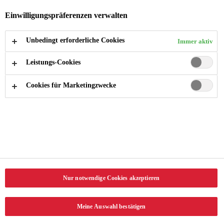
Generalversammlung jeweils für die Dauer eines
Einwilligungspräferenzen verwalten
Geschäftsjahres zu wählen. Anlässlich der Gründung der
Swiss Life Holding im Jahr 2002 wurde PwC als Revisionsstelle
Unbedingt erforderliche Cookies
Immer aktiv
und Konzernprüfer gewählt. Seither wurde PwC ununter­brochen
Leistungs-Cookies
wiedergewählt. PwC wirkt zudem seit 1994 als Revisionsstelle
der Swiss Life AG. Das Mandat der Revisionsstelle und des
Cookies für Marketingzwecke
Konzernprüfers der Swiss Life Holding wurde letztmals im
Hinblick auf das Geschäftsjahr 2008 neu ausgeschrieben. Dabei
hat der Verwaltungsrat nach Durchführung eines
Evaluationsverfahrens auf Antrag des Revisionsausschusses der
Generalversammlung erneut PwC zur Wahl als Revisionsstelle
und Konzern­prüfer vorgeschlagen.
Nur notwendige Cookies akzeptieren
Der seitens PwC für die Prüfung der Jahresrechnung und der
Konzernrechnung der Swiss Life Holding verantwortliche
Meine Auswahl bestätigen
Partner (leitender Revisor) übt diese Funktion seit 2018 aus.